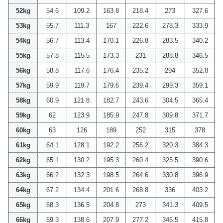
52kg
54.6
109.2
163.8
218.4
273
327.6
53kg
55.7
111.3
167
222.6
278.3
333.9
54kg
56.7
113.4
170.1
226.8
283.5
340.2
55kg
57.8
115.5
173.3
231
288.8
346.5
56kg
58.8
117.6
176.4
235.2
294
352.8
57kg
59.9
119.7
179.6
239.4
299.3
359.1
58kg
60.9
121.8
182.7
243.6
304.5
365.4
59kg
62
123.9
185.9
247.8
309.8
371.7
60kg
63
126
189
252
315
378
61kg
64.1
128.1
192.2
256.2
320.3
384.3
62kg
65.1
130.2
195.3
260.4
325.5
390.6
63kg
66.2
132.3
198.5
264.6
330.8
396.9
64kg
67.2
134.4
201.6
268.8
336
403.2
65kg
68.3
136.5
204.8
273
341.3
409.5
66kg
69.3
138.6
207.9
277.2
346.5
415.8