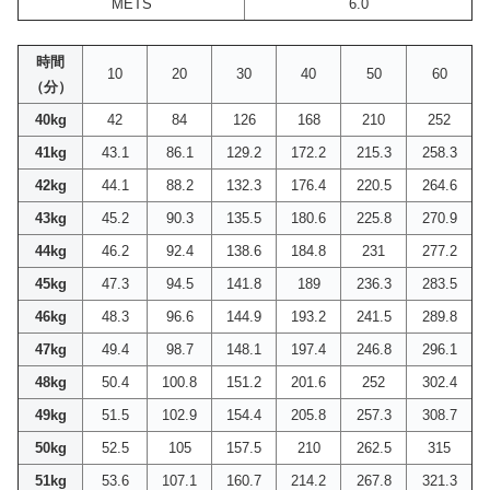
METS
6.0
時間
10
20
30
40
50
60
（分）
40kg
42
84
126
168
210
252
41kg
43.1
86.1
129.2
172.2
215.3
258.3
42kg
44.1
88.2
132.3
176.4
220.5
264.6
43kg
45.2
90.3
135.5
180.6
225.8
270.9
44kg
46.2
92.4
138.6
184.8
231
277.2
45kg
47.3
94.5
141.8
189
236.3
283.5
46kg
48.3
96.6
144.9
193.2
241.5
289.8
47kg
49.4
98.7
148.1
197.4
246.8
296.1
48kg
50.4
100.8
151.2
201.6
252
302.4
49kg
51.5
102.9
154.4
205.8
257.3
308.7
50kg
52.5
105
157.5
210
262.5
315
51kg
53.6
107.1
160.7
214.2
267.8
321.3