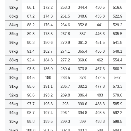
82kg
86.1
172.2
258.3
344.4
430.5
516.6
83kg
87.2
174.3
261.5
348.6
435.8
522.9
84kg
88.2
176.4
264.6
352.8
441
529.2
85kg
89.3
178.5
267.8
357
446.3
535.5
86kg
90.3
180.6
270.9
361.2
451.5
541.8
87kg
91.4
182.7
274.1
365.4
456.8
548.1
88kg
92.4
184.8
277.2
369.6
462
554.4
89kg
93.5
186.9
280.4
373.8
467.3
560.7
90kg
94.5
189
283.5
378
472.5
567
91kg
95.6
191.1
286.7
382.2
477.8
573.3
92kg
96.6
193.2
289.8
386.4
483
579.6
93kg
97.7
195.3
293
390.6
488.3
585.9
94kg
98.7
197.4
296.1
394.8
493.5
592.2
95kg
99.8
199.5
299.3
399
498.8
598.5
96kg
100.8
201.6
302.4
403.2
504
604.8