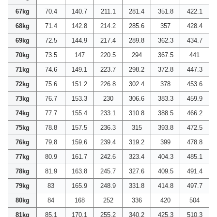
67kg
70.4
140.7
211.1
281.4
351.8
422.1
68kg
71.4
142.8
214.2
285.6
357
428.4
69kg
72.5
144.9
217.4
289.8
362.3
434.7
70kg
73.5
147
220.5
294
367.5
441
71kg
74.6
149.1
223.7
298.2
372.8
447.3
72kg
75.6
151.2
226.8
302.4
378
453.6
73kg
76.7
153.3
230
306.6
383.3
459.9
74kg
77.7
155.4
233.1
310.8
388.5
466.2
75kg
78.8
157.5
236.3
315
393.8
472.5
76kg
79.8
159.6
239.4
319.2
399
478.8
77kg
80.9
161.7
242.6
323.4
404.3
485.1
78kg
81.9
163.8
245.7
327.6
409.5
491.4
79kg
83
165.9
248.9
331.8
414.8
497.7
80kg
84
168
252
336
420
504
81kg
85.1
170.1
255.2
340.2
425.3
510.3