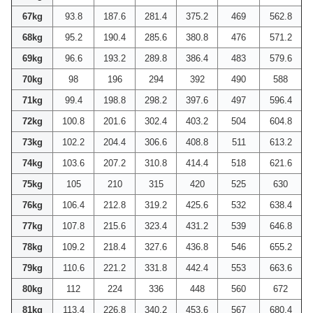
67kg
93.8
187.6
281.4
375.2
469
562.8
68kg
95.2
190.4
285.6
380.8
476
571.2
69kg
96.6
193.2
289.8
386.4
483
579.6
70kg
98
196
294
392
490
588
71kg
99.4
198.8
298.2
397.6
497
596.4
72kg
100.8
201.6
302.4
403.2
504
604.8
73kg
102.2
204.4
306.6
408.8
511
613.2
74kg
103.6
207.2
310.8
414.4
518
621.6
75kg
105
210
315
420
525
630
76kg
106.4
212.8
319.2
425.6
532
638.4
77kg
107.8
215.6
323.4
431.2
539
646.8
78kg
109.2
218.4
327.6
436.8
546
655.2
79kg
110.6
221.2
331.8
442.4
553
663.6
80kg
112
224
336
448
560
672
81kg
113.4
226.8
340.2
453.6
567
680.4