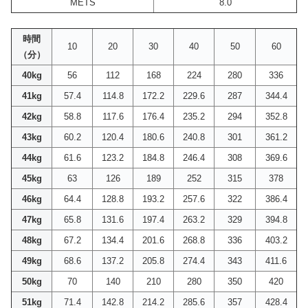
METS
8.0
時間
10
20
30
40
50
60
（分）
40kg
56
112
168
224
280
336
41kg
57.4
114.8
172.2
229.6
287
344.4
42kg
58.8
117.6
176.4
235.2
294
352.8
43kg
60.2
120.4
180.6
240.8
301
361.2
44kg
61.6
123.2
184.8
246.4
308
369.6
45kg
63
126
189
252
315
378
46kg
64.4
128.8
193.2
257.6
322
386.4
47kg
65.8
131.6
197.4
263.2
329
394.8
48kg
67.2
134.4
201.6
268.8
336
403.2
49kg
68.6
137.2
205.8
274.4
343
411.6
50kg
70
140
210
280
350
420
51kg
71.4
142.8
214.2
285.6
357
428.4