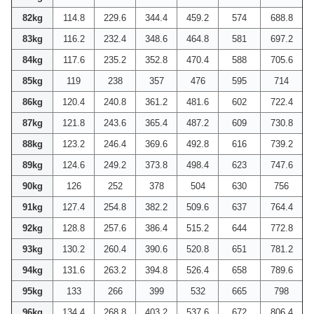
82kg
114.8
229.6
344.4
459.2
574
688.8
83kg
116.2
232.4
348.6
464.8
581
697.2
84kg
117.6
235.2
352.8
470.4
588
705.6
85kg
119
238
357
476
595
714
86kg
120.4
240.8
361.2
481.6
602
722.4
87kg
121.8
243.6
365.4
487.2
609
730.8
88kg
123.2
246.4
369.6
492.8
616
739.2
89kg
124.6
249.2
373.8
498.4
623
747.6
90kg
126
252
378
504
630
756
91kg
127.4
254.8
382.2
509.6
637
764.4
92kg
128.8
257.6
386.4
515.2
644
772.8
93kg
130.2
260.4
390.6
520.8
651
781.2
94kg
131.6
263.2
394.8
526.4
658
789.6
95kg
133
266
399
532
665
798
96kg
134.4
268.8
403.2
537.6
672
806.4