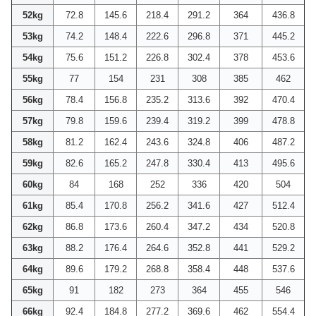
52kg
72.8
145.6
218.4
291.2
364
436.8
53kg
74.2
148.4
222.6
296.8
371
445.2
54kg
75.6
151.2
226.8
302.4
378
453.6
55kg
77
154
231
308
385
462
56kg
78.4
156.8
235.2
313.6
392
470.4
57kg
79.8
159.6
239.4
319.2
399
478.8
58kg
81.2
162.4
243.6
324.8
406
487.2
59kg
82.6
165.2
247.8
330.4
413
495.6
60kg
84
168
252
336
420
504
61kg
85.4
170.8
256.2
341.6
427
512.4
62kg
86.8
173.6
260.4
347.2
434
520.8
63kg
88.2
176.4
264.6
352.8
441
529.2
64kg
89.6
179.2
268.8
358.4
448
537.6
65kg
91
182
273
364
455
546
66kg
92.4
184.8
277.2
369.6
462
554.4