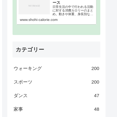
ース
日常生活の中で行われる活動
に対する消費カロリーのまと
め。動きや体重、身長別な
ど、消費カロリーを細かく分
www.shohi-calorie.com
類。消費カロリーまとめウォ
ーキング｜歩数別｜消費カロ
リーまとめ100歩200歩300歩
400歩500歩600歩700歩800
歩900歩10…
カテゴリー
ウォーキング
200
スポーツ
200
ダンス
47
家事
48