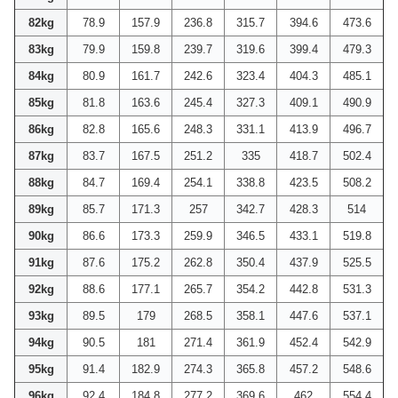
82kg
78.9
157.9
236.8
315.7
394.6
473.6
83kg
79.9
159.8
239.7
319.6
399.4
479.3
84kg
80.9
161.7
242.6
323.4
404.3
485.1
85kg
81.8
163.6
245.4
327.3
409.1
490.9
86kg
82.8
165.6
248.3
331.1
413.9
496.7
87kg
83.7
167.5
251.2
335
418.7
502.4
88kg
84.7
169.4
254.1
338.8
423.5
508.2
89kg
85.7
171.3
257
342.7
428.3
514
90kg
86.6
173.3
259.9
346.5
433.1
519.8
91kg
87.6
175.2
262.8
350.4
437.9
525.5
92kg
88.6
177.1
265.7
354.2
442.8
531.3
93kg
89.5
179
268.5
358.1
447.6
537.1
94kg
90.5
181
271.4
361.9
452.4
542.9
95kg
91.4
182.9
274.3
365.8
457.2
548.6
96kg
92.4
184.8
277.2
369.6
462
554.4