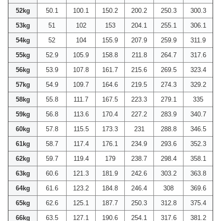
52kg
50.1
100.1
150.2
200.2
250.3
300.3
53kg
51
102
153
204.1
255.1
306.1
54kg
52
104
155.9
207.9
259.9
311.9
55kg
52.9
105.9
158.8
211.8
264.7
317.6
56kg
53.9
107.8
161.7
215.6
269.5
323.4
57kg
54.9
109.7
164.6
219.5
274.3
329.2
58kg
55.8
111.7
167.5
223.3
279.1
335
59kg
56.8
113.6
170.4
227.2
283.9
340.7
60kg
57.8
115.5
173.3
231
288.8
346.5
61kg
58.7
117.4
176.1
234.9
293.6
352.3
62kg
59.7
119.4
179
238.7
298.4
358.1
63kg
60.6
121.3
181.9
242.6
303.2
363.8
64kg
61.6
123.2
184.8
246.4
308
369.6
65kg
62.6
125.1
187.7
250.3
312.8
375.4
66kg
63.5
127.1
190.6
254.1
317.6
381.2