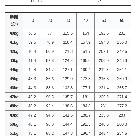
METS
5.5
時間
10
20
30
40
50
60
（分）
40kg
38.5
77
115.5
154
192.5
231
41kg
39.5
78.9
118.4
157.9
197.3
236.8
42kg
40.4
80.9
121.3
161.7
202.1
242.6
43kg
41.4
82.8
124.2
165.6
206.9
248.3
44kg
42.4
84.7
127.1
169.4
211.8
254.1
45kg
43.3
86.6
129.9
173.3
216.6
259.9
46kg
44.3
88.6
132.8
177.1
221.4
265.7
47kg
45.2
90.5
135.7
181
226.2
271.4
48kg
46.2
92.4
138.6
184.8
231
277.2
49kg
47.2
94.3
141.5
188.7
235.8
283
50kg
48.1
96.3
144.4
192.5
240.6
288.8
51kg
49.1
98.2
147.3
196.4
245.4
294.5