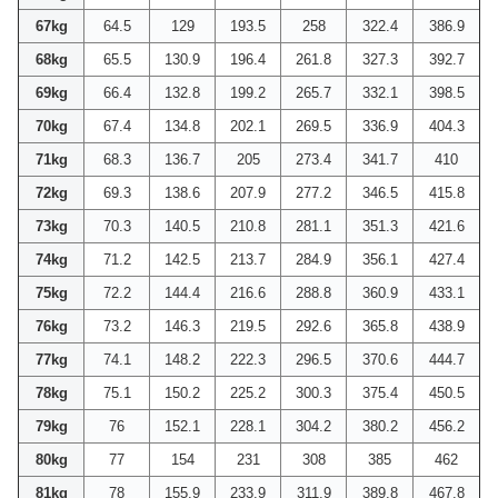
67kg
64.5
129
193.5
258
322.4
386.9
68kg
65.5
130.9
196.4
261.8
327.3
392.7
69kg
66.4
132.8
199.2
265.7
332.1
398.5
70kg
67.4
134.8
202.1
269.5
336.9
404.3
71kg
68.3
136.7
205
273.4
341.7
410
72kg
69.3
138.6
207.9
277.2
346.5
415.8
73kg
70.3
140.5
210.8
281.1
351.3
421.6
74kg
71.2
142.5
213.7
284.9
356.1
427.4
75kg
72.2
144.4
216.6
288.8
360.9
433.1
76kg
73.2
146.3
219.5
292.6
365.8
438.9
77kg
74.1
148.2
222.3
296.5
370.6
444.7
78kg
75.1
150.2
225.2
300.3
375.4
450.5
79kg
76
152.1
228.1
304.2
380.2
456.2
80kg
77
154
231
308
385
462
81kg
78
155.9
233.9
311.9
389.8
467.8