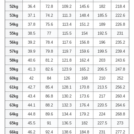
52kg
36.4
72.8
109.2
145.6
182
218.4
53kg
37.1
74.2
111.3
148.4
185.5
222.6
54kg
37.8
75.6
113.4
151.2
189
226.8
55kg
38.5
77
115.5
154
192.5
231
56kg
39.2
78.4
117.6
156.8
196
235.2
57kg
39.9
79.8
119.7
159.6
199.5
239.4
58kg
40.6
81.2
121.8
162.4
203
243.6
59kg
41.3
82.6
123.9
165.2
206.5
247.8
60kg
42
84
126
168
210
252
61kg
42.7
85.4
128.1
170.8
213.5
256.2
62kg
43.4
86.8
130.2
173.6
217
260.4
63kg
44.1
88.2
132.3
176.4
220.5
264.6
64kg
44.8
89.6
134.4
179.2
224
268.8
65kg
45.5
91
136.5
182
227.5
273
66kg
46.2
92.4
138.6
184.8
231
277.2