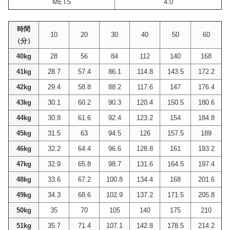
METS
4.0
時間
10
20
30
40
50
60
（分）
40kg
28
56
84
112
140
168
41kg
28.7
57.4
86.1
114.8
143.5
172.2
42kg
29.4
58.8
88.2
117.6
147
176.4
43kg
30.1
60.2
90.3
120.4
150.5
180.6
44kg
30.8
61.6
92.4
123.2
154
184.8
45kg
31.5
63
94.5
126
157.5
189
46kg
32.2
64.4
96.6
128.8
161
193.2
47kg
32.9
65.8
98.7
131.6
164.5
197.4
48kg
33.6
67.2
100.8
134.4
168
201.6
49kg
34.3
68.6
102.9
137.2
171.5
205.8
50kg
35
70
105
140
175
210
51kg
35.7
71.4
107.1
142.8
178.5
214.2