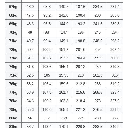
67kg
46.9
93.8
140.7
187.6
234.5
281.4
68kg
47.6
95.2
142.8
190.4
238
285.6
69kg
48.3
96.6
144.9
193.2
241.5
289.8
70kg
49
98
147
196
245
294
71kg
49.7
99.4
149.1
198.8
248.5
298.2
72kg
50.4
100.8
151.2
201.6
252
302.4
73kg
51.1
102.2
153.3
204.4
255.5
306.6
74kg
51.8
103.6
155.4
207.2
259
310.8
75kg
52.5
105
157.5
210
262.5
315
76kg
53.2
106.4
159.6
212.8
266
319.2
77kg
53.9
107.8
161.7
215.6
269.5
323.4
78kg
54.6
109.2
163.8
218.4
273
327.6
79kg
55.3
110.6
165.9
221.2
276.5
331.8
80kg
56
112
168
224
280
336
81kg
56.7
113.4
170.1
226.8
283.5
340.2