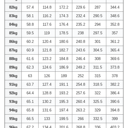
82kg
57.4
114.8
172.2
229.6
287
344.4
83kg
58.1
116.2
174.3
232.4
290.5
348.6
84kg
58.8
117.6
176.4
235.2
294
352.8
85kg
59.5
119
178.5
238
297.5
357
86kg
60.2
120.4
180.6
240.8
301
361.2
87kg
60.9
121.8
182.7
243.6
304.5
365.4
88kg
61.6
123.2
184.8
246.4
308
369.6
89kg
62.3
124.6
186.9
249.2
311.5
373.8
90kg
63
126
189
252
315
378
91kg
63.7
127.4
191.1
254.8
318.5
382.2
92kg
64.4
128.8
193.2
257.6
322
386.4
93kg
65.1
130.2
195.3
260.4
325.5
390.6
94kg
65.8
131.6
197.4
263.2
329
394.8
95kg
66.5
133
199.5
266
332.5
399
96kg
67.2
134.4
201.6
268.8
336
403.2