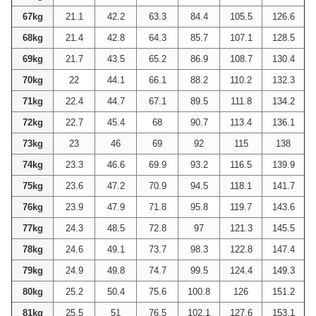
67kg
21.1
42.2
63.3
84.4
105.5
126.6
68kg
21.4
42.8
64.3
85.7
107.1
128.5
69kg
21.7
43.5
65.2
86.9
108.7
130.4
70kg
22
44.1
66.1
88.2
110.2
132.3
71kg
22.4
44.7
67.1
89.5
111.8
134.2
72kg
22.7
45.4
68
90.7
113.4
136.1
73kg
23
46
69
92
115
138
74kg
23.3
46.6
69.9
93.2
116.5
139.9
75kg
23.6
47.2
70.9
94.5
118.1
141.7
76kg
23.9
47.9
71.8
95.8
119.7
143.6
77kg
24.3
48.5
72.8
97
121.3
145.5
78kg
24.6
49.1
73.7
98.3
122.8
147.4
79kg
24.9
49.8
74.7
99.5
124.4
149.3
80kg
25.2
50.4
75.6
100.8
126
151.2
81kg
25.5
51
76.5
102.1
127.6
153.1