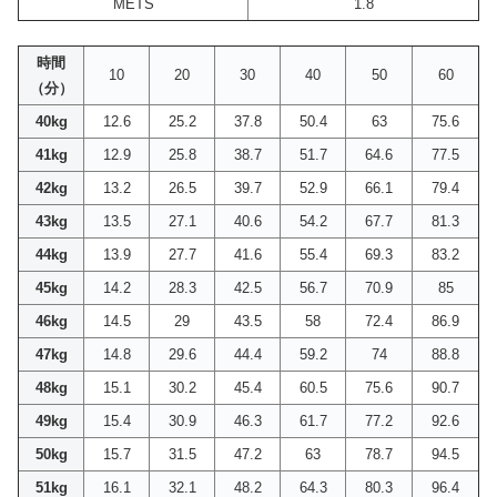
METS
1.8
時間
10
20
30
40
50
60
（分）
40kg
12.6
25.2
37.8
50.4
63
75.6
41kg
12.9
25.8
38.7
51.7
64.6
77.5
42kg
13.2
26.5
39.7
52.9
66.1
79.4
43kg
13.5
27.1
40.6
54.2
67.7
81.3
44kg
13.9
27.7
41.6
55.4
69.3
83.2
45kg
14.2
28.3
42.5
56.7
70.9
85
46kg
14.5
29
43.5
58
72.4
86.9
47kg
14.8
29.6
44.4
59.2
74
88.8
48kg
15.1
30.2
45.4
60.5
75.6
90.7
49kg
15.4
30.9
46.3
61.7
77.2
92.6
50kg
15.7
31.5
47.2
63
78.7
94.5
51kg
16.1
32.1
48.2
64.3
80.3
96.4