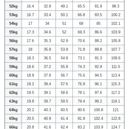
52kg
16.4
32.8
49.1
65.5
81.9
98.3
53kg
16.7
33.4
50.1
66.8
83.5
100.2
54kg
17
34
51
68
85
102.1
55kg
17.3
34.6
52
69.3
86.6
103.9
56kg
17.6
35.3
52.9
70.6
88.2
105.8
57kg
18
35.9
53.9
71.8
89.8
107.7
58kg
18.3
36.5
54.8
73.1
91.3
109.6
59kg
18.6
37.2
55.8
74.3
92.9
111.5
60kg
18.9
37.8
56.7
75.6
94.5
113.4
61kg
19.2
38.4
57.6
76.9
96.1
115.3
62kg
19.5
39.1
58.6
78.1
97.6
117.2
63kg
19.8
39.7
59.5
79.4
99.2
119.1
64kg
20.2
40.3
60.5
80.6
100.8
121
65kg
20.5
40.9
61.4
81.9
102.4
122.8
66kg
20.8
41.6
62.4
83.2
103.9
124.7