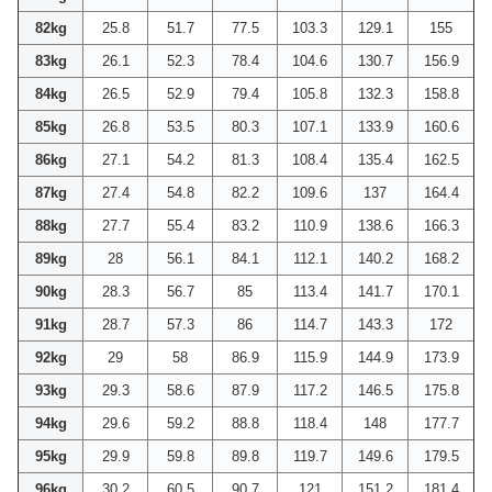
82kg
25.8
51.7
77.5
103.3
129.1
155
83kg
26.1
52.3
78.4
104.6
130.7
156.9
84kg
26.5
52.9
79.4
105.8
132.3
158.8
85kg
26.8
53.5
80.3
107.1
133.9
160.6
86kg
27.1
54.2
81.3
108.4
135.4
162.5
87kg
27.4
54.8
82.2
109.6
137
164.4
88kg
27.7
55.4
83.2
110.9
138.6
166.3
89kg
28
56.1
84.1
112.1
140.2
168.2
90kg
28.3
56.7
85
113.4
141.7
170.1
91kg
28.7
57.3
86
114.7
143.3
172
92kg
29
58
86.9
115.9
144.9
173.9
93kg
29.3
58.6
87.9
117.2
146.5
175.8
94kg
29.6
59.2
88.8
118.4
148
177.7
95kg
29.9
59.8
89.8
119.7
149.6
179.5
96kg
30.2
60.5
90.7
121
151.2
181.4