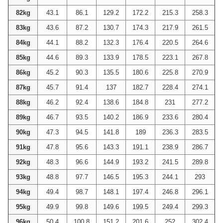
82kg
43.1
86.1
129.2
172.2
215.3
258.3
83kg
43.6
87.2
130.7
174.3
217.9
261.5
84kg
44.1
88.2
132.3
176.4
220.5
264.6
85kg
44.6
89.3
133.9
178.5
223.1
267.8
86kg
45.2
90.3
135.5
180.6
225.8
270.9
87kg
45.7
91.4
137
182.7
228.4
274.1
88kg
46.2
92.4
138.6
184.8
231
277.2
89kg
46.7
93.5
140.2
186.9
233.6
280.4
90kg
47.3
94.5
141.8
189
236.3
283.5
91kg
47.8
95.6
143.3
191.1
238.9
286.7
92kg
48.3
96.6
144.9
193.2
241.5
289.8
93kg
48.8
97.7
146.5
195.3
244.1
293
94kg
49.4
98.7
148.1
197.4
246.8
296.1
95kg
49.9
99.8
149.6
199.5
249.4
299.3
96kg
50.4
100.8
151.2
201.6
252
302.4