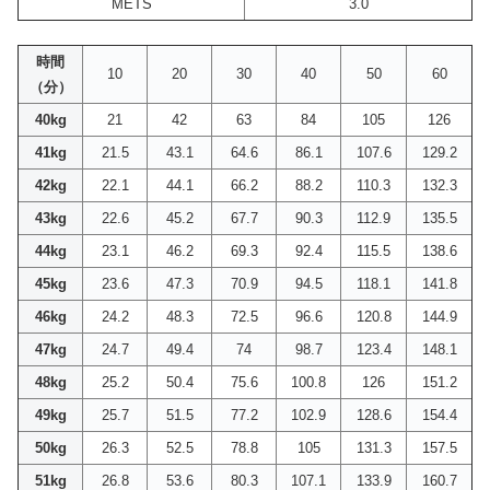
METS
3.0
時間
10
20
30
40
50
60
（分）
40kg
21
42
63
84
105
126
41kg
21.5
43.1
64.6
86.1
107.6
129.2
42kg
22.1
44.1
66.2
88.2
110.3
132.3
43kg
22.6
45.2
67.7
90.3
112.9
135.5
44kg
23.1
46.2
69.3
92.4
115.5
138.6
45kg
23.6
47.3
70.9
94.5
118.1
141.8
46kg
24.2
48.3
72.5
96.6
120.8
144.9
47kg
24.7
49.4
74
98.7
123.4
148.1
48kg
25.2
50.4
75.6
100.8
126
151.2
49kg
25.7
51.5
77.2
102.9
128.6
154.4
50kg
26.3
52.5
78.8
105
131.3
157.5
51kg
26.8
53.6
80.3
107.1
133.9
160.7