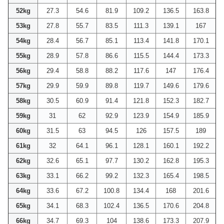
52kg
27.3
54.6
81.9
109.2
136.5
163.8
53kg
27.8
55.7
83.5
111.3
139.1
167
54kg
28.4
56.7
85.1
113.4
141.8
170.1
55kg
28.9
57.8
86.6
115.5
144.4
173.3
56kg
29.4
58.8
88.2
117.6
147
176.4
57kg
29.9
59.9
89.8
119.7
149.6
179.6
58kg
30.5
60.9
91.4
121.8
152.3
182.7
59kg
31
62
92.9
123.9
154.9
185.9
60kg
31.5
63
94.5
126
157.5
189
61kg
32
64.1
96.1
128.1
160.1
192.2
62kg
32.6
65.1
97.7
130.2
162.8
195.3
63kg
33.1
66.2
99.2
132.3
165.4
198.5
64kg
33.6
67.2
100.8
134.4
168
201.6
65kg
34.1
68.3
102.4
136.5
170.6
204.8
66kg
34.7
69.3
104
138.6
173.3
207.9