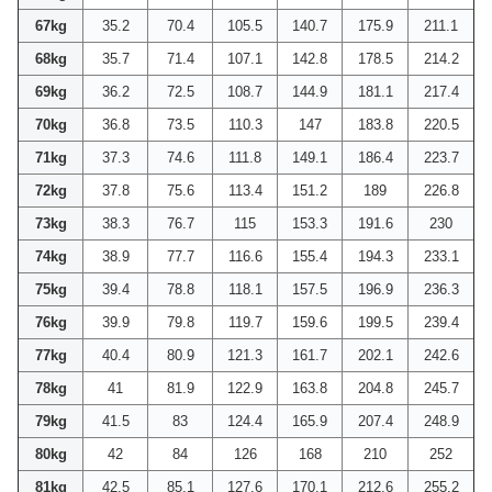
67kg
35.2
70.4
105.5
140.7
175.9
211.1
68kg
35.7
71.4
107.1
142.8
178.5
214.2
69kg
36.2
72.5
108.7
144.9
181.1
217.4
70kg
36.8
73.5
110.3
147
183.8
220.5
71kg
37.3
74.6
111.8
149.1
186.4
223.7
72kg
37.8
75.6
113.4
151.2
189
226.8
73kg
38.3
76.7
115
153.3
191.6
230
74kg
38.9
77.7
116.6
155.4
194.3
233.1
75kg
39.4
78.8
118.1
157.5
196.9
236.3
76kg
39.9
79.8
119.7
159.6
199.5
239.4
77kg
40.4
80.9
121.3
161.7
202.1
242.6
78kg
41
81.9
122.9
163.8
204.8
245.7
79kg
41.5
83
124.4
165.9
207.4
248.9
80kg
42
84
126
168
210
252
81kg
42.5
85.1
127.6
170.1
212.6
255.2