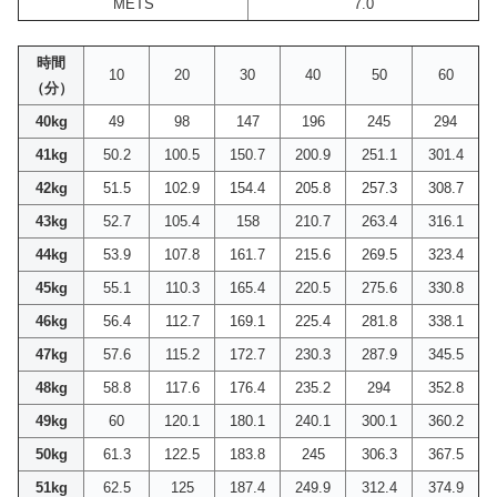
METS
7.0
時間
10
20
30
40
50
60
（分）
40kg
49
98
147
196
245
294
41kg
50.2
100.5
150.7
200.9
251.1
301.4
42kg
51.5
102.9
154.4
205.8
257.3
308.7
43kg
52.7
105.4
158
210.7
263.4
316.1
44kg
53.9
107.8
161.7
215.6
269.5
323.4
45kg
55.1
110.3
165.4
220.5
275.6
330.8
46kg
56.4
112.7
169.1
225.4
281.8
338.1
47kg
57.6
115.2
172.7
230.3
287.9
345.5
48kg
58.8
117.6
176.4
235.2
294
352.8
49kg
60
120.1
180.1
240.1
300.1
360.2
50kg
61.3
122.5
183.8
245
306.3
367.5
51kg
62.5
125
187.4
249.9
312.4
374.9