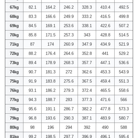
67kg
82.1
164.2
246.2
328.3
410.4
492.5
68kg
83.3
166.6
249.9
333.2
416.5
499.8
69kg
84.5
169.1
253.6
338.1
422.6
507.2
70kg
85.8
171.5
257.3
343
428.8
514.5
71kg
87
174
260.9
347.9
434.9
521.9
72kg
88.2
176.4
264.6
352.8
441
529.2
73kg
89.4
178.9
268.3
357.7
447.1
536.6
74kg
90.7
181.3
272
362.6
453.3
543.9
75kg
91.9
183.8
275.6
367.5
459.4
551.3
76kg
93.1
186.2
279.3
372.4
465.5
558.6
77kg
94.3
188.7
283
377.3
471.6
566
78kg
95.6
191.1
286.7
382.2
477.8
573.3
79kg
96.8
193.6
290.3
387.1
483.9
580.7
80kg
98
196
294
392
490
588
81kg
99.2
198.5
297.7
396.9
496.1
595.4