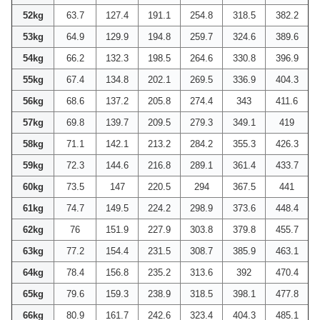
52kg
63.7
127.4
191.1
254.8
318.5
382.2
53kg
64.9
129.9
194.8
259.7
324.6
389.6
54kg
66.2
132.3
198.5
264.6
330.8
396.9
55kg
67.4
134.8
202.1
269.5
336.9
404.3
56kg
68.6
137.2
205.8
274.4
343
411.6
57kg
69.8
139.7
209.5
279.3
349.1
419
58kg
71.1
142.1
213.2
284.2
355.3
426.3
59kg
72.3
144.6
216.8
289.1
361.4
433.7
60kg
73.5
147
220.5
294
367.5
441
61kg
74.7
149.5
224.2
298.9
373.6
448.4
62kg
76
151.9
227.9
303.8
379.8
455.7
63kg
77.2
154.4
231.5
308.7
385.9
463.1
64kg
78.4
156.8
235.2
313.6
392
470.4
65kg
79.6
159.3
238.9
318.5
398.1
477.8
66kg
80.9
161.7
242.6
323.4
404.3
485.1