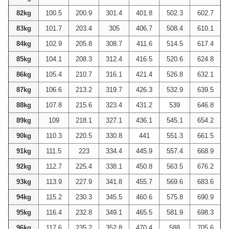
82kg
100.5
200.9
301.4
401.8
502.3
602.7
83kg
101.7
203.4
305
406.7
508.4
610.1
84kg
102.9
205.8
308.7
411.6
514.5
617.4
85kg
104.1
208.3
312.4
416.5
520.6
624.8
86kg
105.4
210.7
316.1
421.4
526.8
632.1
87kg
106.6
213.2
319.7
426.3
532.9
639.5
88kg
107.8
215.6
323.4
431.2
539
646.8
89kg
109
218.1
327.1
436.1
545.1
654.2
90kg
110.3
220.5
330.8
441
551.3
661.5
91kg
111.5
223
334.4
445.9
557.4
668.9
92kg
112.7
225.4
338.1
450.8
563.5
676.2
93kg
113.9
227.9
341.8
455.7
569.6
683.6
94kg
115.2
230.3
345.5
460.6
575.8
690.9
95kg
116.4
232.8
349.1
465.5
581.9
698.3
96kg
117.6
235.2
352.8
470.4
588
705.6