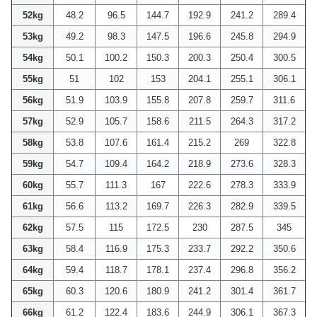
52kg
48.2
96.5
144.7
192.9
241.2
289.4
53kg
49.2
98.3
147.5
196.6
245.8
294.9
54kg
50.1
100.2
150.3
200.3
250.4
300.5
55kg
51
102
153
204.1
255.1
306.1
56kg
51.9
103.9
155.8
207.8
259.7
311.6
57kg
52.9
105.7
158.6
211.5
264.3
317.2
58kg
53.8
107.6
161.4
215.2
269
322.8
59kg
54.7
109.4
164.2
218.9
273.6
328.3
60kg
55.7
111.3
167
222.6
278.3
333.9
61kg
56.6
113.2
169.7
226.3
282.9
339.5
62kg
57.5
115
172.5
230
287.5
345
63kg
58.4
116.9
175.3
233.7
292.2
350.6
64kg
59.4
118.7
178.1
237.4
296.8
356.2
65kg
60.3
120.6
180.9
241.2
301.4
361.7
66kg
61.2
122.4
183.6
244.9
306.1
367.3