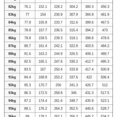
82kg
76.1
152.1
228.2
304.2
380.3
456.3
83kg
77
154
230.9
307.9
384.9
461.9
84kg
77.9
155.8
233.7
311.6
389.6
467.5
85kg
78.8
157.7
236.5
315.4
394.2
473
86kg
79.8
159.5
239.3
319.1
398.8
478.6
87kg
80.7
161.4
242.1
322.8
403.5
484.2
88kg
81.6
163.2
244.9
326.5
408.1
489.7
89kg
82.5
165.1
247.6
330.2
412.7
495.3
90kg
83.5
167
250.4
333.9
417.4
500.9
91kg
84.4
168.8
253.2
337.6
422
506.4
92kg
85.3
170.7
256
341.3
426.7
512
93kg
86.3
172.5
258.8
345
431.3
517.5
94kg
87.2
174.4
261.6
348.7
435.9
523.1
95kg
88.1
176.2
264.3
352.5
440.6
528.7
96kg
89
178.1
267.1
356.2
445.2
534.2