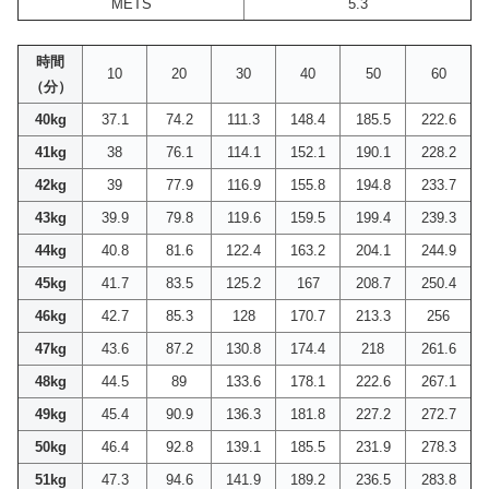
METS
5.3
時間
10
20
30
40
50
60
（分）
40kg
37.1
74.2
111.3
148.4
185.5
222.6
41kg
38
76.1
114.1
152.1
190.1
228.2
42kg
39
77.9
116.9
155.8
194.8
233.7
43kg
39.9
79.8
119.6
159.5
199.4
239.3
44kg
40.8
81.6
122.4
163.2
204.1
244.9
45kg
41.7
83.5
125.2
167
208.7
250.4
46kg
42.7
85.3
128
170.7
213.3
256
47kg
43.6
87.2
130.8
174.4
218
261.6
48kg
44.5
89
133.6
178.1
222.6
267.1
49kg
45.4
90.9
136.3
181.8
227.2
272.7
50kg
46.4
92.8
139.1
185.5
231.9
278.3
51kg
47.3
94.6
141.9
189.2
236.5
283.8