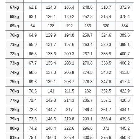
67kg
62.1
124.3
186.4
248.6
310.7
372.9
68kg
63.1
126.1
189.2
252.3
315.4
378.4
69kg
64
128
192
256
320
384
70kg
64.9
129.9
194.8
259.7
324.6
389.6
71kg
65.9
131.7
197.6
263.4
329.3
395.1
72kg
66.8
133.6
200.3
267.1
333.9
400.7
73kg
67.7
135.4
203.1
270.8
338.5
406.2
74kg
68.6
137.3
205.9
274.5
343.2
411.8
75kg
69.6
139.1
208.7
278.3
347.8
417.4
76kg
70.5
141
211.5
282
352.5
422.9
77kg
71.4
142.8
214.3
285.7
357.1
428.5
78kg
72.3
144.7
217
289.4
361.7
434.1
79kg
73.3
146.5
219.8
293.1
366.4
439.6
80kg
74.2
148.4
222.6
296.8
371
445.2
81kg
75.1
150.3
225.4
300.5
375.6
450.8