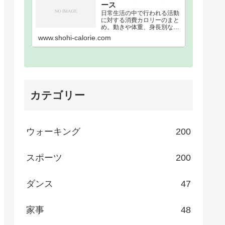
ース
日常生活の中で行われる活動
に対する消費カロリーのまと
め。動きや体重、身長別な
ど、消費カロリーを細かく分
www.shohi-calorie.com
類。消費カロリーまとめウォ
ーキング｜歩数別｜消費カロ
リーまとめ100歩200歩300歩
400歩500歩600歩700歩800
歩900歩10…
カテゴリー
ウォーキング
200
スポーツ
200
ダンス
47
家事
48