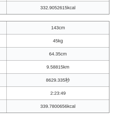
332.9052615kcal
143cm
45kg
64.35cm
9.58815km
8629.335秒
2:23:49
339.7800656kcal