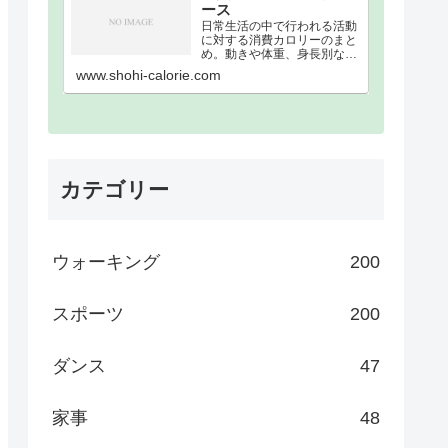
ース
日常生活の中で行われる活動
に対する消費カロリーのまと
め。動きや体重、身長別な
ど、消費カロリーを細かく分
www.shohi-calorie.com
類。消費カロリーまとめウォ
ーキング｜歩数別｜消費カロ
リーまとめ100歩200歩300歩
400歩500歩600歩700歩800
歩900歩10…
カテゴリー
ウォーキング
200
スポーツ
200
ダンス
47
家事
48