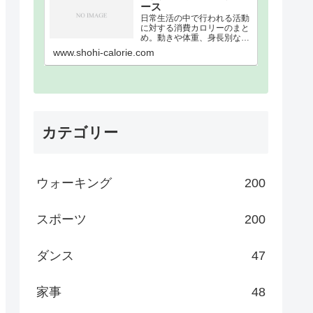
ース
日常生活の中で行われる活動
に対する消費カロリーのまと
め。動きや体重、身長別な
ど、消費カロリーを細かく分
www.shohi-calorie.com
類。消費カロリーまとめウォ
ーキング｜歩数別｜消費カロ
リーまとめ100歩200歩300歩
400歩500歩600歩700歩800
歩900歩10…
カテゴリー
ウォーキング
200
スポーツ
200
ダンス
47
家事
48